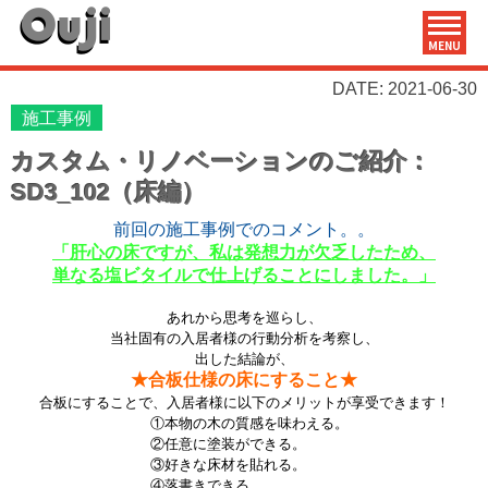
MENU
DATE: 2021-06-30
施工事例
カスタム・リノベーションのご紹介：
SD3_102（床編）
前回の施工事例でのコメント。。
「肝心の床ですが、私は発想力が欠乏したため、
単なる塩ビタイルで仕上げることにしました。」
あれから思考を巡らし、
当社固有の入居者様の行動分析を考察し、
出した結論が、
★合板仕様の床にすること★
合板にすることで、入居者様に以下のメリットが享受できます！
①本物の木の質感を味わえる。
②任意に塗装ができる。
③好きな床材を貼れる。
④落書きできる。