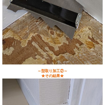
～型取り加工②～
★その結果★