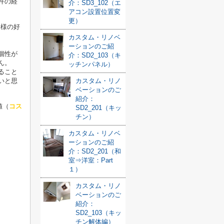
件の経
介：SD3_102（エ
アコン設置位置変
更）
者様の好
カスタム・リノベ
ーションのご紹
個性が
介：SD2_103（キ
ん。
ッチンパネル）
ること
いと思
カスタム・リノ
ベーションのご
紹介：
値（
コス
SD2_201（キッ
チン）
カスタム・リノベ
ーションのご紹
介：SD2_201（和
室⇒洋室：Part
１）
カスタム・リノ
ベーションのご
紹介：
SD2_103（キッ
チン解体編）