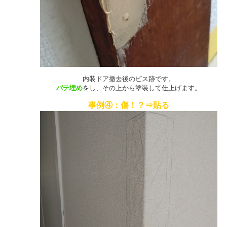
内装ドア撤去後のビス跡です。
パテ埋め
をし、その上から塗装して仕上げます。
事例④：傷！？⇒貼る