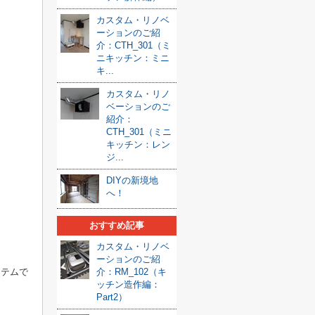
カスタム・リノベ
ーションのご紹
介：CTH_301（ミ
ニキッチン：ミニ
キ...
カスタム・リノ
ベーションのご
紹介：
CTH_301（ミニ
キッチン：レン
ジ...
DIYの新境地
へ！
おすすめ記事
カスタム・リノベ
ーションのご紹
介：RM_102（キ
イテムで
ッチン造作編：
Part2）