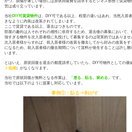
かつ、損傷が著しい場合には原状回復費を請求するビジネス形態で賃貸物
営は成り立っています。
当社
DIY可賃貸物件
は、DIY可である以上、程度の違いはあれ、当然入居
きなように内装は改装されてしまいます。
ここで賃貸である以上、退去はつきものです。
部屋の趣向は人それぞれの感性に依存するため、退去後の募集において、
強すぎる物件を次入居者様に丸投げして募集するのは現実的ではありませ
次入居者様からすれば、前入居者様の改装を撤去してから好みの改装をす
になるため、前入居者様の撤去期間について賃料が発生することは許し難
います。
とはいえ、原状回復を退去の都度請求していたら、DIY可物件としての価
ト低減
）がなくなります。
当社で原状回復が無料となる作業は、「
塗る、貼る、留める
」です。
当社では以下のように提案し対応しています。
事例①：貼る⇒剥がす