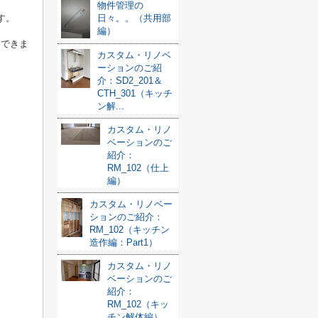
物件管理の
日々。。（共用部
す。
編）
にできま
カスタム・リノベ
ーションのご紹
介：SD2_201＆
CTH_301（キッチ
ン解...
カスタム・リノ
ベーションのご
紹介：
RM_102（仕上
編）
カスタム・リノベー
ションのご紹介：
RM_102（キッチン
造作編：Part1）
カスタム・リノ
ベーションのご
紹介：
RM_102（キッ
チン解体編）