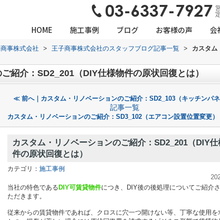
営
HOME
施工事例
ブログ
お客様の声
会
子商事株式会社
>
王子商事株式会社のスタッフブログ記事一覧
>
カスタム
紹介：SD2_201（DIY仕様物件の原状回復とは）
≪ 前へ｜カスタム・リノベーションのご紹介：SD2_103（キッチンパ
記事一覧
カスタム・リノベーションのご紹介：SD3_102（エアコン設置位置変更）
カスタム・リノベーションのご紹介：SD2_201（DIY
件の原状回復とは）
カテゴリ：
施工事例
20
当社の特色である
DIY可賃貸物件
につき、DIY後の後処理についてご紹介
ただきます。
従来からの賃貸物件であれば、クロスに穴一つ開けない等、丁寧な使用を