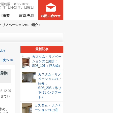
業時間 10:00-18:00
定 休 日不定休、日曜日
社概要
家賃決済
・リノベーションのご紹介：
最新記事
ネル）
カスタム・リノベー
｜次へ ≫
ションのご紹介：
SD3_101（押入編）
仕様物
カスタム・リノ
ベーションのご
紹介：
SD3_205（吊り
23-12-07
下げレンジフー
させてい
ド）
カスタム・リノベ
求め、
ーションのご紹