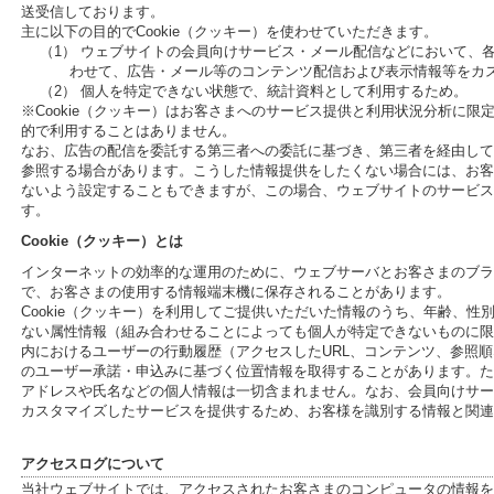
送受信しております。
主に以下の目的でCookie（クッキー）を使わせていただきます。
（1） ウェブサイトの会員向けサービス・メール配信などにおいて、
わせて、広告・メール等のコンテンツ配信および表示情報等をカ
（2） 個人を特定できない状態で、統計資料として利用するため。
※Cookie（クッキー）はお客さまへのサービス提供と利用状況分析に
的で利用することはありません。
なお、広告の配信を委託する第三者への委託に基づき、第三者を経由して、
参照する場合があります。こうした情報提供をしたくない場合には、お客さ
ないよう設定することもできますが、この場合、ウェブサイトのサービス
す。
Cookie（クッキー）とは
インターネットの効率的な運用のために、ウェブサーバとお客さまのブラ
で、お客さまの使用する情報端末機に保存されることがあります。
Cookie（クッキー）を利用してご提供いただいた情報のうち、年齢、
ない属性情報（組み合わせることによっても個人が特定できないものに限
内におけるユーザーの行動履歴（アクセスしたURL、コンテンツ、参照
のユーザー承諾・申込みに基づく位置情報を取得することがあります。ただ
アドレスや氏名などの個人情報は一切含まれません。なお、会員向けサー
カスタマイズしたサービスを提供するため、お客様を識別する情報と関連
アクセスログについて
当社ウェブサイトでは、アクセスされたお客さまのコンピュータの情報を