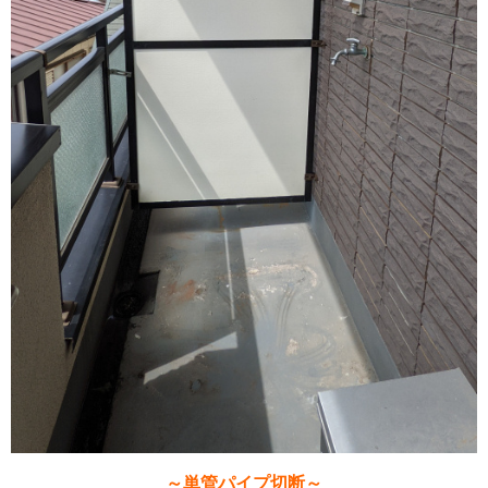
～単管パイプ切断～