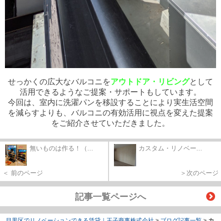
せっかくの広大なバルコニを
アウトドア・リビング
として
活用できるようなご提案・サポートもしています。
今回は、室内に洗濯パンを移設することにより実生活空間
を減らすよりも、バルコニの有効活用に視点を変えた提案
をご紹介させていただきました。
無いものは作る！（...
カスタム・リノベー...
＜ 前のページ
＞次のページ
記事一覧ページへ
目黒区でリノベーションできる賃貸｜王子商事株式会社
>
ブログ記事一覧
>
カ