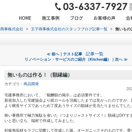
営
HOME
施工事例
ブログ
お客様の声
会
子商事株式会社
>
王子商事株式会社のスタッフブログ記事一覧
>
無いもの
）
記事一覧
≪ 前へ｜テスト記事
リノベーション・サービスのご紹介（Kitchen編）｜次へ ≫
無いものは作る！（額縁編）
カテゴリ：
商品開発
20
宅建事務所において、「報酬額の掲示」は必須要件です。
新規加入した宅建協会より紙ロールを頂戴したまでは良かったのですが、
より横長サイズであっため丁度あうサイズの額縁が見当たりませんでした
狭い事務所で極力無駄を省いた（つまりジャストサイズ！）額縁はDIYす
いと思い立ち、端材で作成してみました。
杉板無垢材をラフに切断して作成した版。オーガニックそのものです。香