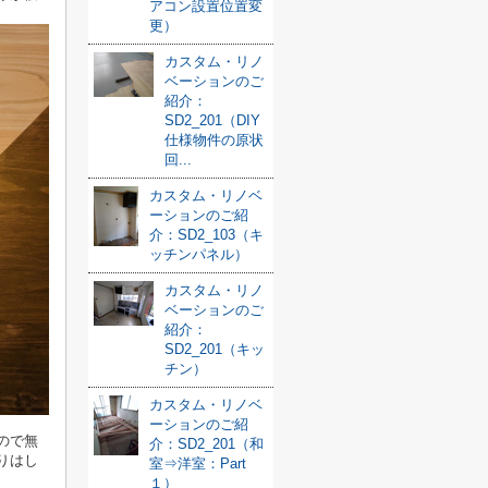
アコン設置位置変
更）
カスタム・リノ
ベーションのご
紹介：
SD2_201（DIY
仕様物件の原状
回...
カスタム・リノベ
ーションのご紹
介：SD2_103（キ
ッチンパネル）
カスタム・リノ
ベーションのご
紹介：
SD2_201（キッ
チン）
カスタム・リノベ
ーションのご紹
ので無
介：SD2_201（和
りはし
室⇒洋室：Part
１）