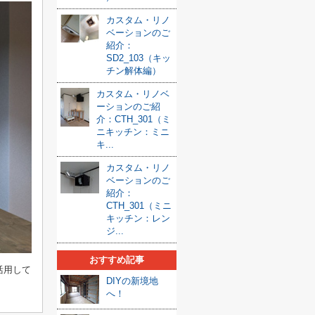
カスタム・リノ
ベーションのご
紹介：
SD2_103（キッ
チン解体編）
カスタム・リノベ
ーションのご紹
介：CTH_301（ミ
ニキッチン：ミニ
キ...
カスタム・リノ
ベーションのご
紹介：
CTH_301（ミニ
キッチン：レン
ジ...
おすすめ記事
活用して
DIYの新境地
へ！