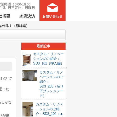
業時間 10:00-18:00
定 休 日不定休、日曜日
社概要
家賃決済
は作る！（額縁編）
最新記事
カスタム・リノベー
ションのご紹介：
SD3_101（押入編）
カスタム・リノ
ベーションのご
21-02-17
紹介：
SD3_205（吊り
思った
下げレンジフー
。
ド）
るしかな
カスタム・リノベ
ーションのご紹
介：SD3_102（エ
りが優