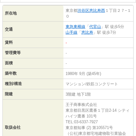
東京都
渋谷区
恵比寿西
１丁目２７−１
所在地
０
東急東横線
「
代官山
」駅 徒歩5分
交通
山手線
「
恵比寿
」駅 徒歩7分
賃料
-
管理費等
-
面積
-
築年数
1980年 9月 (築45年)
種別/構造
マンション/鉄筋コンクリート
階建
3階建 地下1階
王子商事株式会社
東京都目黒区鷹番１丁目2-14 シティ
ハイツ鷹番 101号
TEL:03-6337-7927
取扱会社
東京都知事 (2) 第105571号
（公社)東京都宅地建物取引業協会