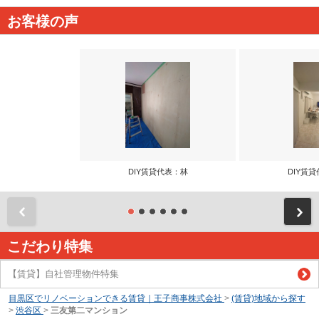
お客様の声
DIY賃貸代表：林
DIY賃
前
こだわり特集
【賃貸】自社管理物件特集
目黒区でリノベーションできる賃貸｜王子商事株式会社
>
(賃貸)地域から探す
>
渋谷区
>
三友第二マンション