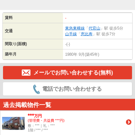
賃料
-
東急東横線
「
代官山
」駅 徒歩5分
交通
山手線
「
恵比寿
」駅 徒歩7分
間取り(面積)
-(-)
築年月
1980年 9月(築45年)
メールでお問い合わせする(無料)
電話でお問い合わせする
過去掲載物件一覧
***
万円
(管理費・共益費 ***円)
敷：***｜礼：***
1階 / *** / ***