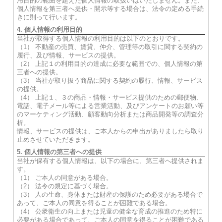
用目的の範囲を超えた個人情報の取扱いはいたしません。また、
個人情報を第三者へ提供・開示等する場合は、法令の定める手続
きに則って行います。
4. 個人情報の利用目的
当社が取得する個人情報の利用目的は以下のとおりです。
（1） 不動産の売買、賃貸、仲介、管理等の取引に関する契約の
履行、及び情報、サービスの提供。
（2） 上記１の利用目的の達成に必要な範囲での、個人情報の第
三者への提供。
（3） 当社が取り扱う商品に関する契約の履行、情報、サービス
の提供。
（4） 上記１、３の商品・情報・サービス提供のための郵便物、
電話、電子メール等による営業活動、及びアンケートのお願い等
のマーケティング活動、顧客動向分析または商品開発等の調査分
析。
情報、サービスの提供は、ご本人からの申出がありましたら取り
止めさせていただきます。
5. 個人情報の第三者への提供
当社が保有する個人情報は、以下の場合に、第三者へ提供されま
す。
（1） ご本人の同意がある場合。
（2） 法令の規定に基づく場合。
（3） 人の生命、身体または財産の保護のため必要がある場合で
あって、ご本人の同意を得ることが困難である場合。
（4） 公衆衛生の向上または児童の健全な育成の推進のため特に
必要がある場合であって、ご本人の同意を得ることが困難である