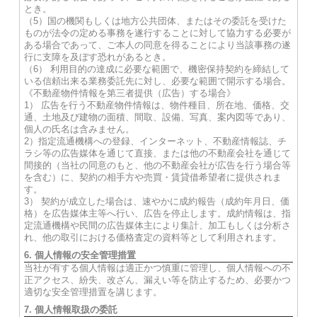
とき。
（5）国の機関もしくは地方公共団体、またはその委託を受けた
ものが法令の定める事務を遂行することに対して協力する必要が
ある場合であって、ご本人の同意を得ることにより当該事務の遂
行に支障を及ぼす恐れがあるとき。
（6） 利用目的の達成に必要な範囲で、機密保持契約を締結して
いる信頼出来る業務委託先に対し、必要な範囲で開示する場合。
《不動産物件情報を第三者提供（広告）する場合》
1） 広告を行う不動産物件情報は、物件種目、所在地、価格、交
通、土地及び建物の面積、間取、設備、写真、案内図等であり、
個人の氏名は含みません。
2）指定流通機構への登録、インターネット、不動産情報誌、チ
ラシ等の広告媒体を通じて直接、または他の不動産会社を通じて
間接的（当社の同意のもと、他の不動産会社が広告を行う場合等
を含む）に、契約の相手方や売買・賃貸借希望者に提供されま
す。
3） 契約が成立した場合は、速やかに成約報告（成約年月日、価
格）を広告媒体主等へ行い、広告を停止します。成約情報は、指
定流通機構や民間の広告媒体主により集計、加工もしくは分析さ
れ、他の取引における価格査定の資料等として利用されます。
6. 個人情報の安全管理措置
当社が有する個人情報は適正かつ慎重に管理し、個人情報への不
正アクセス、紛失、改ざん、漏えい等を防止するため、必要かつ
適切な安全管理措置を講じます。
7. 個人情報取扱の委託