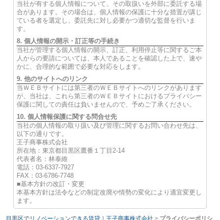
当社が有する個人情報について、その取扱いを外部に委託する場
合があります。その場合は、個人情報の保護に十分な措置が講じ
ている者を選定し、委託先に対し必要かつ適切な監督を行いま
す。
8. 個人情報の開示・訂正等の手続き
当社が管理する個人情報の開示、訂正、利用停止等に関するご本
人からの要請については、本人であることを確認した上で、速や
かに、合理的な範囲で必要な対応をします。
9. 他のサイトへのリンク
当ＷＥＢサイトには第三者のＷＥＢサイトへのリンクがあります
が、当社は、これら第三者のＷＥＢサイトにおけるプライバシー
保護に関しての責任は負いませんので、予めご了承ください。
10. 個人情報保護に関する問合せ先
当社の個人情報の取り扱い及び管理に関するお問い合わせ先は、
以下の通りです。
王子商事株式会社
所在地：東京都目黒区鷹番１丁目2-14
代表者名：林泰維
電話：03-6337-7927
FAX：03-6786-7748
■基本方針の改訂・変更
本基本方針は法令などの制定改廃や情勢の変化により適宜変更し
ます。
目黒区でリノベーションできる賃貸｜王子商事株式会社
>
プライバシーポリシ